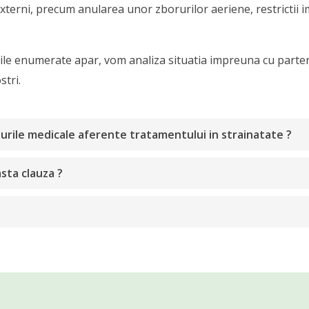
externi, precum anularea unor zborurilor aeriene, restrictii i
ctiile enumerate apar, vom analiza situatia impreuna cu parte
stri.
urile medicale aferente tratamentului in strainatate ?
sta clauza ?