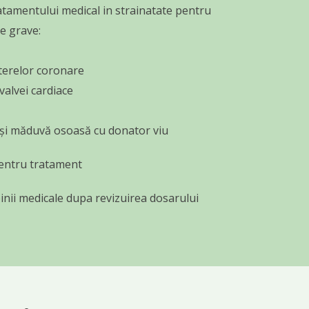
ratamentului medical in strainatate pentru
e grave:
terelor coronare
valvei cardiace
și măduvă osoasă cu donator viu
pentru tratament
nii medicale dupa revizuirea dosarului