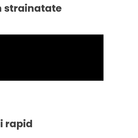
n strainatate
i rapid