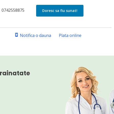
0742558875
Doresc sa fiu sunat!
Notifica o dauna
Plata online
rainatate