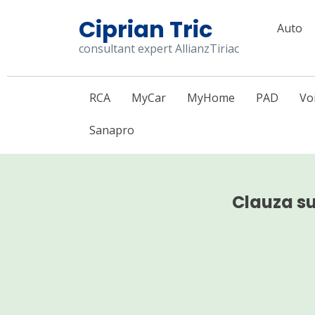
Skip
Ciprian Tric
Auto
to
consultant expert AllianzTiriac
content
RCA
MyCar
MyHome
PAD
Vo
Sanapro
Clauza s