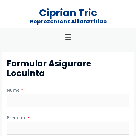
Skip
Ciprian Tric
to
content
Reprezentant AllianzTiriac
Formular Asigurare
Locuinta
Nume
*
Prenume
*