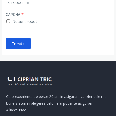
EX. 15.000 euro
CAPCHA
*
Nu sunt robot
Trimite
Cu o experienta de peste 20 ani in asigurari, va ofer cele mai
bune sfaturi in alegerea celor mai potrivite asigurari
AllianzTiriac.