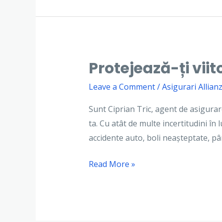
Protejează-ți vii
Protejează-
ți
Leave a Comment
/
Asigurari Allianz
viitorul
cu
Sunt Ciprian Tric, agent de asigurare
un
ta. Cu atât de multe incertitudini în
asigurător
accidente auto, boli neașteptate, p
de
Read More »
încredere