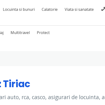
Locuinta si bunuri
Calatorie
Viata si sanatate
iaj
Multitravel
Protect
 Tiriac
rari auto, rca, casco, asigurari de locuinta, 