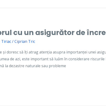
torul cu un asigurător de încr
 Tiriac
/
Ciprian Tric
 și doresc să îți atrag atenția asupra importanței unei asigur
 lumea de azi, este important să luăm în considerare riscurile 
ână la dezastre naturale sau probleme