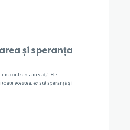
narea și speranța
utem confrunta în viață. Ele
u toate acestea, există speranță și