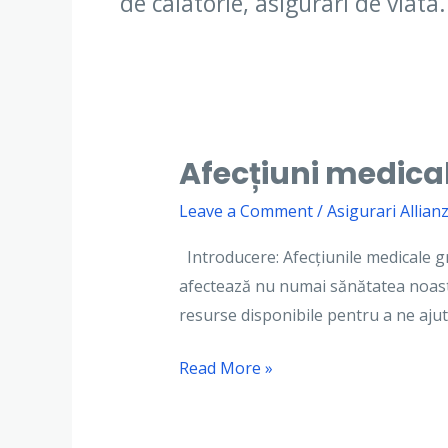
de calatorie, asigurari de viata.
Afecțiuni medical
Afecțiuni
medicale
Leave a Comment
/
Asigurari Allianz
grave:
Înțelegerea,
Introducere: Afecțiunile medicale gra
gestionarea
afectează nu numai sănătatea noastră,
și
resurse disponibile pentru a ne ajut
speranța
Read More »