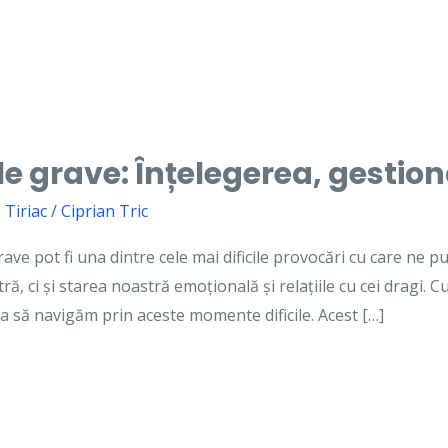
e grave: Înțelegerea, gestio
 Tiriac
/
Ciprian Tric
ve pot fi una dintre cele mai dificile provocări cu care ne p
 ci și starea noastră emoțională și relațiile cu cei dragi. C
a să navigăm prin aceste momente dificile. Acest […]