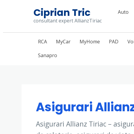
Skip
Ciprian Tric
Auto
to
consultant expert AllianzTiriac
content
RCA
MyCar
MyHome
PAD
Vo
Sanapro
Asigurari Allianz
Asigurari Allianz Tiriac – asigu