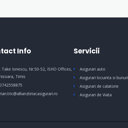
tact Info
Servicii
Bd. Take Ionescu, Nr.50-52, ISHO Offices,
Asigurari auto
misoara, Timis
Asigurari locuinta si bunuri
0742558875
Asigurari de calatorie
rian.tric@allianztiriacasigurari.ro
Asigurari de Viata