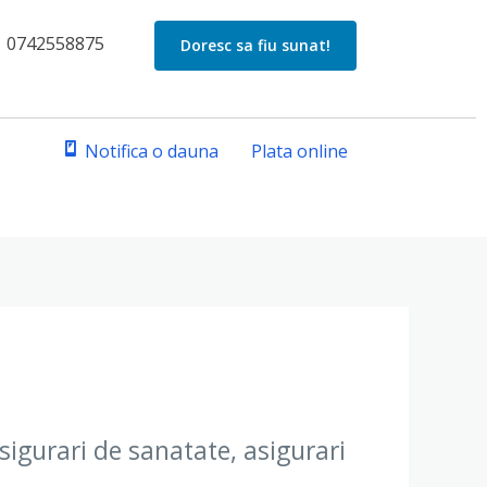
0742558875
Doresc sa fiu sunat!
Notifica o dauna
Plata online
asigurari de sanatate, asigurari