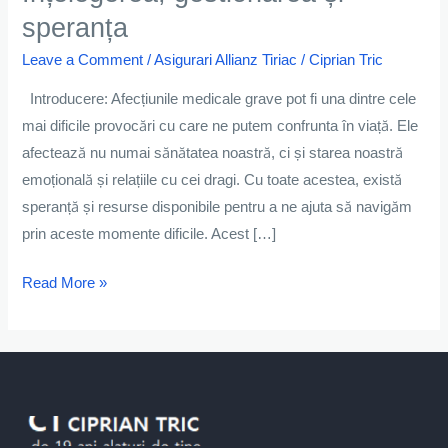
grave:
speranța
Înțelegerea,
gestionarea
Leave a Comment
/
Asigurari Allianz Tiriac
/
Ciprian Tric
și
Introducere: Afecțiunile medicale grave pot fi una dintre cele
speranța
mai dificile provocări cu care ne putem confrunta în viață. Ele
afectează nu numai sănătatea noastră, ci și starea noastră
emoțională și relațiile cu cei dragi. Cu toate acestea, există
speranță și resurse disponibile pentru a ne ajuta să navigăm
prin aceste momente dificile. Acest […]
Read More »