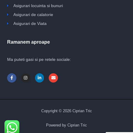
Asigurari locuinta si bunuri
Asigurari de calatorie
Asigurari de Viata
Ramanem aproape
Ma puteti gasi si pe retele sociale:
F
I
L
E
a
n
i
n
c
s
n
v
e
t
k
e
b
a
e
l
o
g
d
o
o
r
i
p
k
a
n
e
-
m
-
Copyright © 2026 Ciprian Tric
f
i
n
Powered by Ciprian Tric