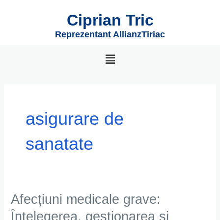
Skip
Ciprian Tric
to
content
Reprezentant AllianzTiriac
asigurare de
sanatate
Afecțiuni medicale grave:
Afecțiuni
medicale
Înțelegerea, gestionarea și